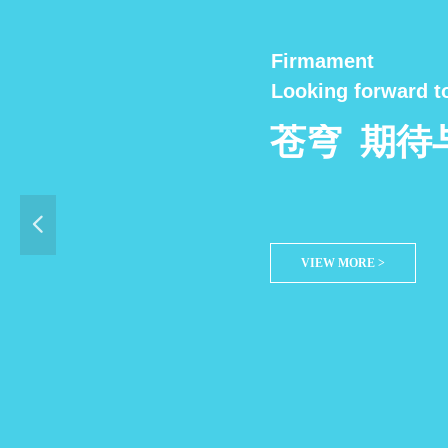
Firmament
Looking forward t
苍穹 期待
넳
VIEW MORE >