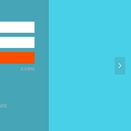
录
넲
忘记密码
6151