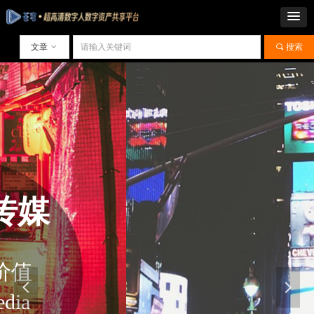
文章
ꀁ
끠
搜索
넳
넲